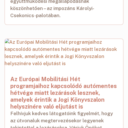
együttműködési megállapodásnak
köszönhetően – az impozáns Károlyi-
Csekonics-palotában.
Az Európai Mobilitási Hét
programjaihoz kapcsolódó autómentes
hétvége miatt lezárások lesznek,
amelyek érintik a Jogi Könyvszalon
helyszínére való eljutást is
Felhívjuk kedves látogatóink figyelmét, hogy
az útvonaluk megtervezésekor legyenek
tekintettel a lezárásokra. Várjuk Önöket