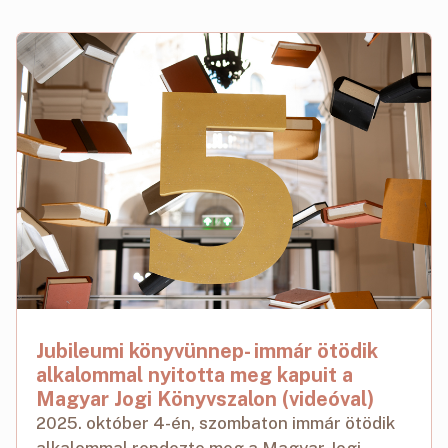
Jubileumi könyvünnep- immár ötödik
alkalommal nyitotta meg kapuit a
Magyar Jogi Könyvszalon (videóval)
2025. október 4-én, szombaton immár ötödik
alkalommal rendezte meg a Magyar Jogi