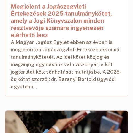
Megjelent a Jogászegyleti
Értekezések 2025 tanulmánykötet,
amely a Jogi Könyvszalon minden
résztvevője számára ingyenesen
elérhető lesz
A Magyar Jogász Egylet ebben az évben is
megjelenteti Jogászegyleti Értekezések című
tanulmánykötetét. Az idei kötet közjog és
magánjog egymáshoz való viszonyát, a két
jogterület kölcsönhatását mutatja be. A 2025-
ös kötet szerzői: dr. Baranyi Bertold ügyvéd,
egyetemi...