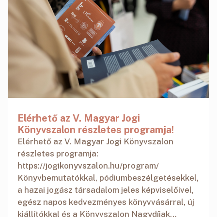
Elérhető az V. Magyar Jogi
Könyvszalon részletes programja!
Elérhető az V. Magyar Jogi Könyvszalon
részletes programja:
https://jogikonyvszalon.hu/program/
Könyvbemutatókkal, pódiumbeszélgetésekkel,
a hazai jogász társadalom jeles képviselőivel,
egész napos kedvezményes könyvvásárral, új
kiállítókkal és a Könyvszalon Nagydíjak...