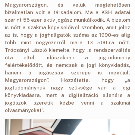
Magyarországon, és velük meglehetősen
bizalmatlan volt a társadalom. Ma a KSH adatai
szerint 55 ezer aktív jogász munkálkodik. A bizalom
is nőtt a szakma képviselőivel szemben, amit jelez
az is, hogy a joghallgatók száma az 1990-es alig
több mint négyezerről mára 13 500-ra nőtt.
Trócsányi László kiemelte, hogy „a rendszerváltás
óta eltelt időszakban a jogtudomány
felértékelődött, és nemcsak a jogi könyvkiadás,
hanem a jogászság szerepe is megújult
Magyarországon”. Hozzátette, hogy „a
jogtudománynak nagy szüksége van a jogi
könyvkiadásra, mert a digitalizáció ellenére a
jogászok szeretik kézbe venni a szakmai
olvasmányokat”.