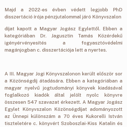
Majd a 2022-es évben védett legjobb PhD
disszertáció írója pénzjutalommal járó Könyvszalon
díjat kapott a Magyar Jogász Egylettől. Ebben a
kategóriában Dr. Jagusztin Tamás Közérdekű
igényérvényesítés a fogyasztóvédelmi
magánjogban c. disszertációja lett a nyertes.
A III. Magyar Jogi Könyvszalonon került először sor
a Közönségdíj átadására. Ebben a kategóriában a
magyar nyelvű jogtudományi könyvek kiadásával
foglalkozó kiadók által jelölt nyolc könyvre
összesen 547 szavazat érkezett. A Magyar Jogász
Egylet Könyvszalon Közönségdíjat adományozott
az Ünnepi különszám a 70 éves Kukorelli István
tiszteletére c. könyvért Szoboszlai-Kiss Katalin és