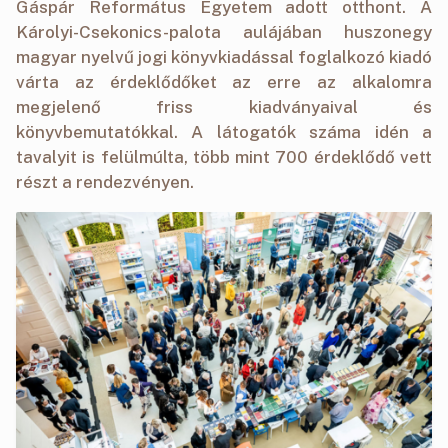
Gáspár Református Egyetem adott otthont. A
Károlyi-Csekonics-palota aulájában huszonegy
magyar nyelvű jogi könyvkiadással foglalkozó kiadó
várta az érdeklődőket az erre az alkalomra
megjelenő friss kiadványaival és
könyvbemutatókkal. A látogatók száma idén a
tavalyit is felülmúlta, több mint 700 érdeklődő vett
részt a rendezvényen.