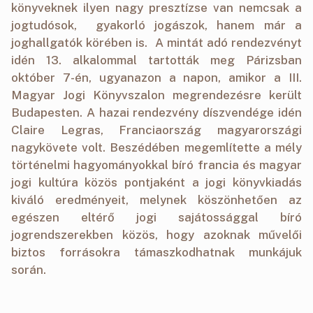
könyveknek ilyen nagy presztízse van nemcsak a
jogtudósok, gyakorló jogászok, hanem már a
joghallgatók körében is. A mintát adó rendezvényt
idén 13. alkalommal tartották meg Párizsban
október 7-én, ugyanazon a napon, amikor a III.
Magyar Jogi Könyvszalon megrendezésre került
Budapesten. A hazai rendezvény díszvendége idén
Claire Legras, Franciaország magyarországi
nagykövete volt. Beszédében megemlítette a mély
történelmi hagyományokkal bíró francia és magyar
jogi kultúra közös pontjaként a jogi könyvkiadás
kiváló eredményeit, melynek köszönhetően az
egészen eltérő jogi sajátossággal bíró
jogrendszerekben közös, hogy azoknak művelői
biztos forrásokra támaszkodhatnak munkájuk
során.