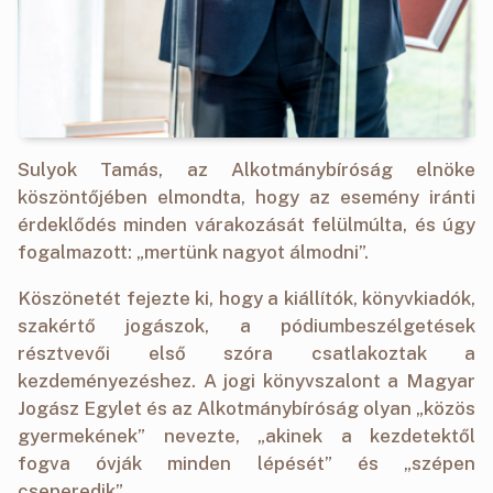
Sulyok Tamás, az Alkotmánybíróság elnöke
köszöntőjében elmondta, hogy az esemény iránti
érdeklődés minden várakozását felülmúlta, és úgy
fogalmazott: „mertünk nagyot álmodni”.
Köszönetét fejezte ki, hogy a kiállítók, könyvkiadók,
szakértő jogászok, a pódiumbeszélgetések
résztvevői első szóra csatlakoztak a
kezdeményezéshez. A jogi könyvszalont a Magyar
Jogász Egylet és az Alkotmánybíróság olyan „közös
gyermekének” nevezte, „akinek a kezdetektől
fogva óvják minden lépését” és „szépen
cseperedik”.