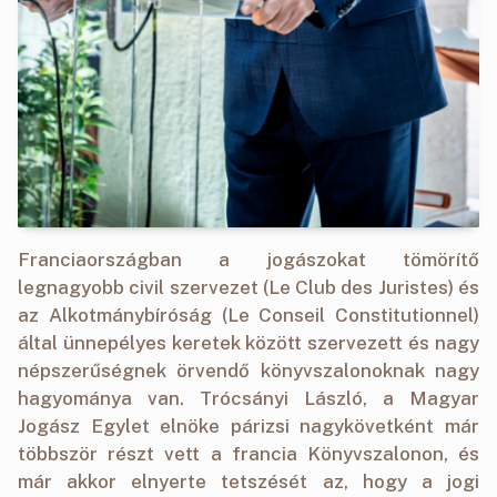
Franciaországban a jogászokat tömörítő
legnagyobb civil szervezet (Le Club des Juristes) és
az Alkotmánybíróság (Le Conseil Constitutionnel)
által ünnepélyes keretek között szervezett és nagy
népszerűségnek örvendő könyvszalonoknak nagy
hagyománya van. Trócsányi László, a Magyar
Jogász Egylet elnöke párizsi nagykövetként már
többször részt vett a francia Könyvszalonon, és
már akkor elnyerte tetszését az, hogy a jogi