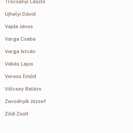
Trócsányi László
Ujhelyi Dávid
Vajda János
Varga Csaba
Varga István
Vékás Lajos
Veress Emőd
Völcsey Balázs
Zavodnyik József
Ződi Zsolt