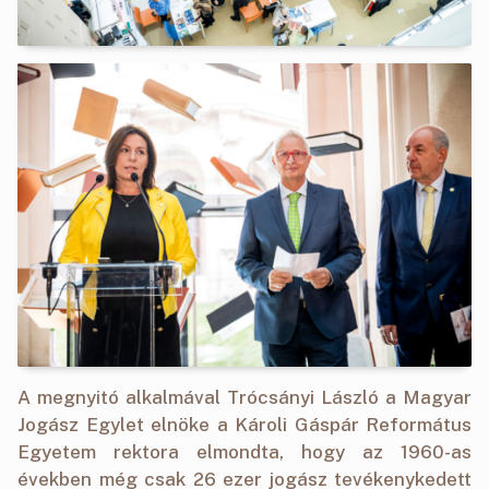
A megnyitó alkalmával Trócsányi László a Magyar
Jogász Egylet elnöke a Károli Gáspár Református
Egyetem rektora elmondta, hogy az 1960-as
években még csak 26 ezer jogász tevékenykedett