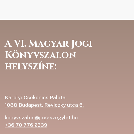
A VI. Magyar Jogi
Könyvszalon
helyszíne:
Károlyi-Csekonics Palota
1088 Budapest, Reviczky utca 6.
konyvszalon@jogaszegylet.hu
+36 70 776 2339