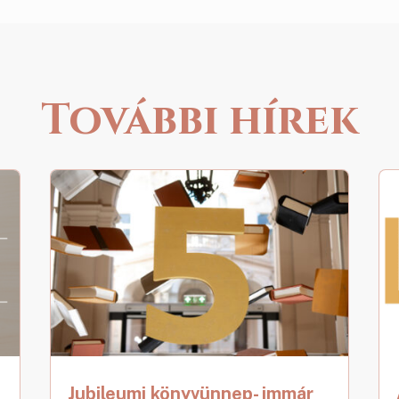
További hírek
Jubileumi könyvünnep- immár