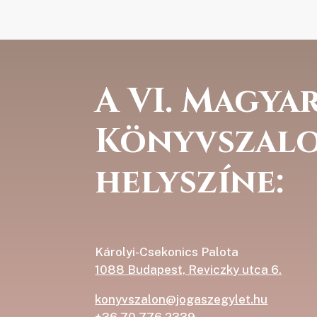
A VI. Magyar
Könyvszal
helyszíne:
Károlyi-Csekonics Palota
1088 Budapest, Reviczky utca 6.
konyvszalon@jogaszegylet.hu