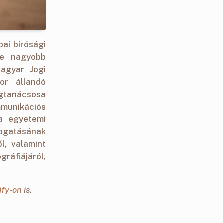
pai bírósági
yre nagyobb
Magyar Jogi
or állandó
ogtanácsosa
unikációs
a egyetemi
ogatásának
l, valamint
ráfiájáról,
ify-on
is.