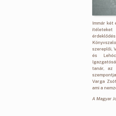
Immár két é
ítéleteket
érdeklődés
Könyvszal
szereplői,
és Lehóc
Igazgatós
tanár, az
szempontja
Varga Zsóf
ami a nemze
A Magyar Jo