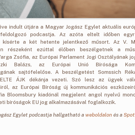
ve indult útjára a Magyar Jogász Egylet aktuális euró
 feldolgozó podcastja. Az azóta eltelt időben eg
 kísérte a két hetente jelentkező műsort. Az V. 
on részeként ezúttal élőben beszélgetnek a műs
 Varga Zsófia, az Európai Parlament Jogi Osztályának j
zki Balázs, az Európai Unió Bírósága Komm
ágának sajtófelelőse. A beszélgetést Somssich Rék
 ELTE ÁJK dékánja vezeti. Szó lesz az ügyek vál
iról, az Európai Bíróság új kommunikációs eszközeirő
ia Bloomsbury kiadónál megjelent angol nyelvű monog
ti bíróságok EU jog alkalmazásával foglalkozik.
gász Egylet podcastja hallgatható a
weboldalon
és a
Spot