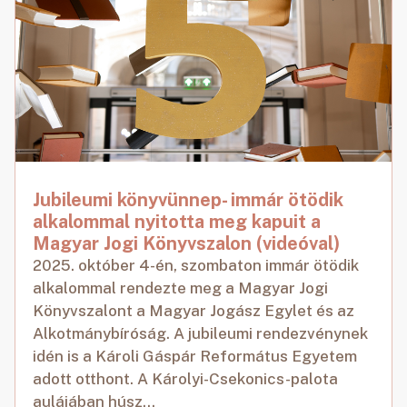
Jubileumi könyvünnep- immár ötödik
alkalommal nyitotta meg kapuit a
Magyar Jogi Könyvszalon (videóval)
2025. október 4-én, szombaton immár ötödik
alkalommal rendezte meg a Magyar Jogi
Könyvszalont a Magyar Jogász Egylet és az
Alkotmánybíróság. A jubileumi rendezvénynek
idén is a Károli Gáspár Református Egyetem
adott otthont. A Károlyi-Csekonics-palota
aulájában húsz...