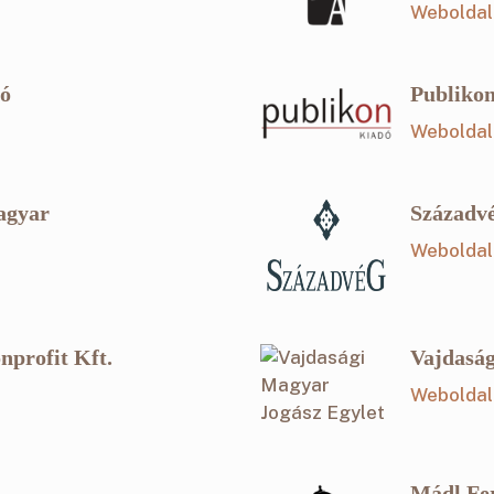
Weboldal
dó
Publiko
Weboldal
agyar
Századvé
Weboldal
nprofit Kft.
Vajdaság
Weboldal
Mádl Fer