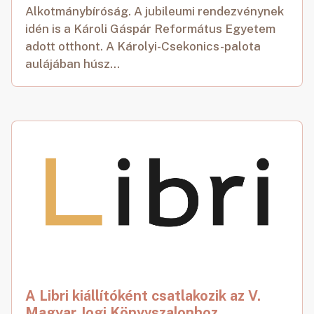
Alkotmánybíróság. A jubileumi rendezvénynek
idén is a Károli Gáspár Református Egyetem
adott otthont. A Károlyi-Csekonics-palota
aulájában húsz...
A Libri kiállítóként csatlakozik az V.
Magyar Jogi Könyvszalonhoz