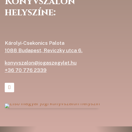
Könyvszalon
helyszíne:
Károlyi-Csekonics Palota
1088 Budapest, Reviczky utca 6.
konyvszalon@jogaszegylet.hu
+36 70 776 2339