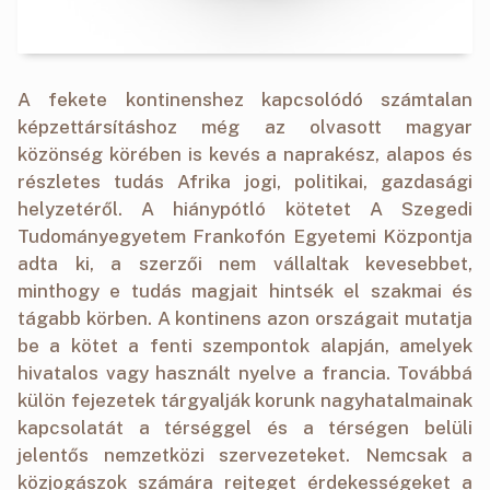
A fekete kontinenshez kapcsolódó számtalan
képzettársításhoz még az olvasott magyar
közönség körében is kevés a naprakész, alapos és
részletes tudás Afrika jogi, politikai, gazdasági
helyzetéről. A hiánypótló kötetet A Szegedi
Tudományegyetem Frankofón Egyetemi Központja
adta ki, a szerzői nem vállaltak kevesebbet,
minthogy e tudás magjait hintsék el szakmai és
tágabb körben. A kontinens azon országait mutatja
be a kötet a fenti szempontok alapján, amelyek
hivatalos vagy használt nyelve a francia. Továbbá
külön fejezetek tárgyalják korunk nagyhatalmainak
kapcsolatát a térséggel és a térségen belüli
jelentős nemzetközi szervezeteket. Nemcsak a
közjogászok számára rejteget érdekességeket a