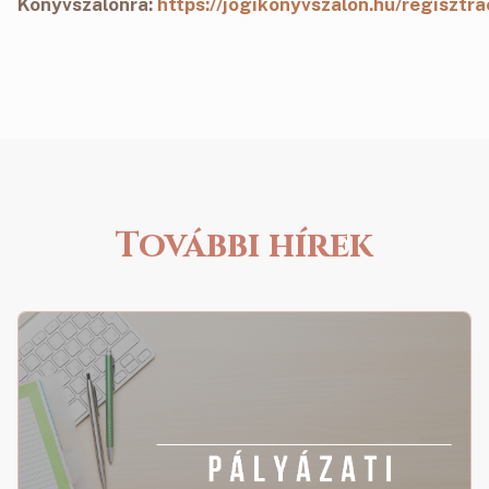
Könyvszalonra:
https://jogikonyvszalon.hu/regisztra
További hírek