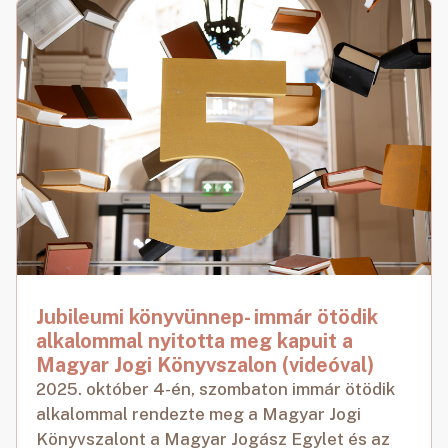
Jubileumi könyvünnep- immár ötödik
alkalommal nyitotta meg kapuit a
Magyar Jogi Könyvszalon (videóval)
2025. október 4-én, szombaton immár ötödik
alkalommal rendezte meg a Magyar Jogi
Könyvszalont a Magyar Jogász Egylet és az