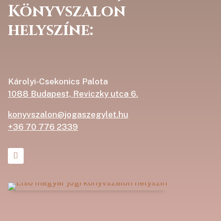
Könyvszalon
helyszíne:
Károlyi-Csekonics Palota
1088 Budapest, Reviczky utca 6.
konyvszalon@jogaszegylet.hu
+36 70 776 2339