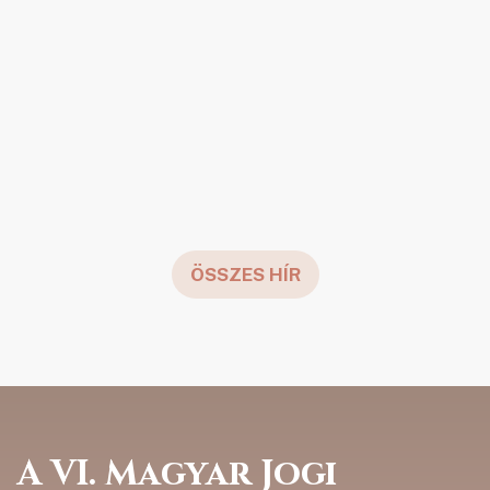
A Magyar Jogász Egylet örömmel jelenti be,
hogy az idei, jubileumi V. Magyar Jogi
Könyvszalon kiállítói között a Libri is helyet
kap. A látogatók a Libri standjánál betekintést
nyerhetnek a 2025-ös Libri irodalmi díjas
kötetek világába, valamint azok, akik részt...
ÖSSZES HÍR
A VI. Magyar Jogi