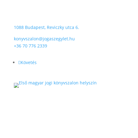
helyszíne:
Károlyi-Csekonics Palota
1088 Budapest, Reviczky utca 6.
konyvszalon@jogaszegylet.hu
+36 70 776 2339
Követés