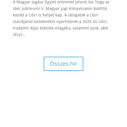
A Magyar Jogász Egylet örömmel jelenti be, hogy az
idei, jubileumi V. Magyar Jogi Könyvszalon kiállítói
között a Libri is helyet kap. A látogatók a Libri
standjánál betekintést nyerhetnek a 2025-ös Libri
irodalmi díjas kötetek világába, valamint azok, akik
részt...
Összes hír
A VI. Magyar Jogi Könyvszalon