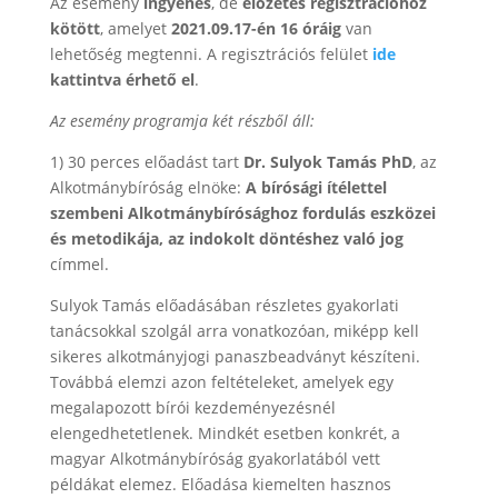
Az esemény
ingyenes
, de
előzetes regisztrációhoz
kötött
, amelyet
2021.09.17-én 16 óráig
van
lehetőség megtenni. A regisztrációs felület
ide
kattintva érhető el
.
Az esemény programja két részből áll:
1) 30 perces előadást tart
Dr. Sulyok Tamás PhD
, az
Alkotmánybíróság elnöke:
A bírósági ítélettel
szembeni Alkotmánybírósághoz fordulás eszközei
és metodikája, az indokolt döntéshez való jog
címmel.
Sulyok Tamás előadásában részletes gyakorlati
tanácsokkal szolgál arra vonatkozóan, miképp kell
sikeres alkotmányjogi panaszbeadványt készíteni.
Továbbá elemzi azon feltételeket, amelyek egy
megalapozott bírói kezdeményezésnél
elengedhetetlenek. Mindkét esetben konkrét, a
magyar Alkotmánybíróság gyakorlatából vett
példákat elemez. Előadása kiemelten hasznos