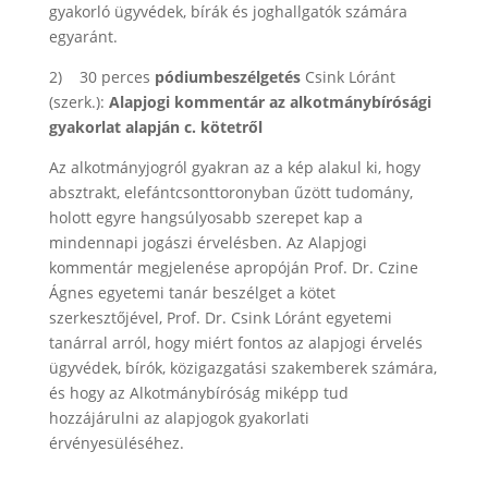
gyakorló ügyvédek, bírák és joghallgatók számára
egyaránt.
2) 30 perces
pódiumbeszélgetés
Csink Lóránt
(szerk.):
Alapjogi kommentár az alkotmánybírósági
gyakorlat alapján c. kötetről
Az alkotmányjogról gyakran az a kép alakul ki, hogy
absztrakt, elefántcsonttoronyban űzött tudomány,
holott egyre hangsúlyosabb szerepet kap a
mindennapi jogászi érvelésben. Az Alapjogi
kommentár megjelenése apropóján Prof. Dr. Czine
Ágnes egyetemi tanár beszélget a kötet
szerkesztőjével, Prof. Dr. Csink Lóránt egyetemi
tanárral arról, hogy miért fontos az alapjogi érvelés
ügyvédek, bírók, közigazgatási szakemberek számára,
és hogy az Alkotmánybíróság miképp tud
hozzájárulni az alapjogok gyakorlati
érvényesüléséhez.