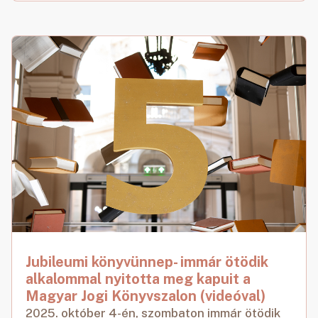
Jubileumi könyvünnep- immár ötödik
alkalommal nyitotta meg kapuit a
Magyar Jogi Könyvszalon (videóval)
2025. október 4-én, szombaton immár ötödik