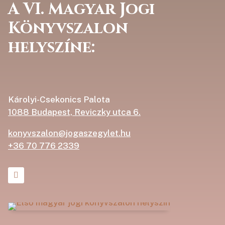
A VI. Magyar Jogi
Könyvszalon
helyszíne:
Károlyi-Csekonics Palota
1088 Budapest, Reviczky utca 6.
konyvszalon@jogaszegylet.hu
+36 70 776 2339