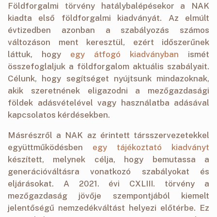
Földforgalmi törvény hatálybalépésekor a NAK
kiadta első földforgalmi kiadványát. Az elmúlt
évtizedben azonban a szabályozás számos
változáson ment keresztül, ezért időszerűnek
láttuk, hogy
egy átfogó kiadványban
ismét
összefoglaljuk a földforgalom aktuális szabályait.
Célunk, hogy segítséget nyújtsunk mindazoknak,
akik szeretnének eligazodni a mezőgazdasági
földek adásvételével vagy használatba adásával
kapcsolatos kérdésekben.
Másrészről a NAK az érintett társszervezetekkel
együttműködésben
egy tájékoztató kiadványt
készített, melynek célja, hogy bemutassa a
generációváltásra vonatkozó szabályokat és
eljárásokat. A 2021. évi CXLIII. törvény a
mezőgazdaság jövője szempontjából kiemelt
jelentőségű nemzedékváltást helyezi előtérbe. Ez