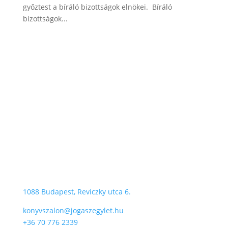
győztest a bíráló bizottságok elnökei. Bíráló
bizottságok...
A VI. Magyar Jogi Könyvszalon
helyszíne:
Károlyi-Csekonics Palota
1088 Budapest, Reviczky utca 6.
konyvszalon@jogaszegylet.hu
+36 70 776 2339