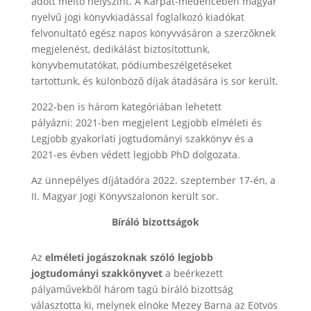
adott méltó helyszínt. A Kárpát-medencében magyar
nyelvű jogi könyvkiadással foglalkozó kiadókat
felvonultató egész napos könyvvásáron a szerzőknek
megjelenést, dedikálást biztosítottunk,
könyvbemutatókat, pódiumbeszélgetéseket
tartottunk, és különböző díjak átadására is sor került.
2022-ben is három kategóriában lehetett
pályázni: 2021-ben megjelent Legjobb elméleti és
Legjobb gyakorlati jogtudományi szakkönyv és a
2021-es évben védett legjobb PhD dolgozata.
Az ünnepélyes díjátadóra 2022. szeptember 17-én, a
II. Magyar Jogi Könyvszalonon került sor.
Bíráló bizottságok
Az
elméleti jogászoknak szóló legjobb
jogtudományi szakkönyvet
a beérkezett
pályaművekből három tagú bíráló bizottság
választotta ki, melynek elnöke Mezey Barna az Eötvös