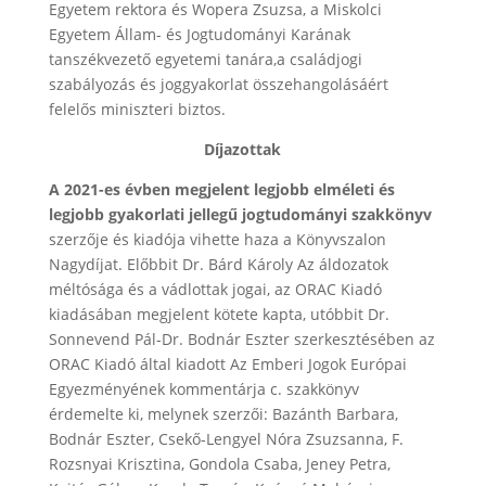
Egyetem rektora és Wopera Zsuzsa, a Miskolci
Egyetem Állam- és Jogtudományi Karának
tanszékvezető egyetemi tanára,a családjogi
szabályozás és joggyakorlat összehangolásáért
felelős miniszteri biztos.
Díjazottak
A 2021-es évben megjelent legjobb elméleti és
legjobb gyakorlati jellegű jogtudományi szakkönyv
szerzője és kiadója vihette haza a Könyvszalon
Nagydíjat. Előbbit Dr. Bárd Károly Az áldozatok
méltósága és a vádlottak jogai, az ORAC Kiadó
kiadásában megjelent kötete kapta, utóbbit Dr.
Sonnevend Pál-Dr. Bodnár Eszter szerkesztésében az
ORAC Kiadó által kiadott Az Emberi Jogok Európai
Egyezményének kommentárja c. szakkönyv
érdemelte ki, melynek szerzői: Bazánth Barbara,
Bodnár Eszter, Csekő-Lengyel Nóra Zsuzsanna, F.
Rozsnyai Krisztina, Gondola Csaba, Jeney Petra,