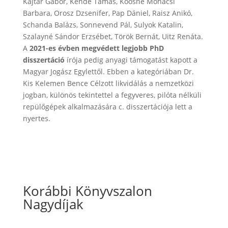
Kajtár Gábor, Kende Tamás, Koósné Mohácsi
Barbara, Orosz Dzsenifer, Pap Dániel, Raisz Anikó,
Schanda Balázs, Sonnevend Pál, Sulyok Katalin,
Szalayné Sándor Erzsébet, Török Bernát, Uitz Renáta.
A
2021-es évben megvédett legjobb PhD
disszertáció
írója pedig anyagi támogatást kapott a
Magyar Jogász Egylettől. Ebben a kategóriában Dr.
Kis Kelemen Bence Célzott likvidálás a nemzetközi
jogban, különös tekintettel a fegyveres, pilóta nélküli
repülőgépek alkalmazására c. disszertációja lett a
nyertes.
Korábbi Könyvszalon
Nagydíjak