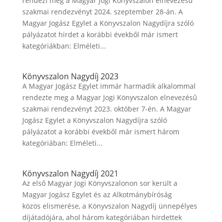
rendezi meg a Magyar Jogi Könyvszalon elnevezésű
szakmai rendezvényt 2024. szeptember 28-án. A
Magyar Jogász Egylet a Könyvszalon Nagydíjra szóló
pályázatot hirdet a korábbi évekből már ismert
kategóriákban: Elméleti...
Könyvszalon Nagydíj 2023
A Magyar Jogász Egylet immár harmadik alkalommal
rendezte meg a Magyar Jogi Könyvszalon elnevezésű
szakmai rendezvényt 2023. október 7-én. A Magyar
Jogász Egylet a Könyvszalon Nagydíjra szóló
pályázatot a korábbi évekből már ismert három
kategóriában: Elméleti...
Könyvszalon Nagydíj 2021
Az első Magyar Jogi Könyvszalonon sor került a
Magyar Jogász Egylet és az Alkotmánybíróság
közös elismerése, a Könyvszalon Nagydíj ünnepélyes
díjátadójára, ahol három kategóriában hirdettek