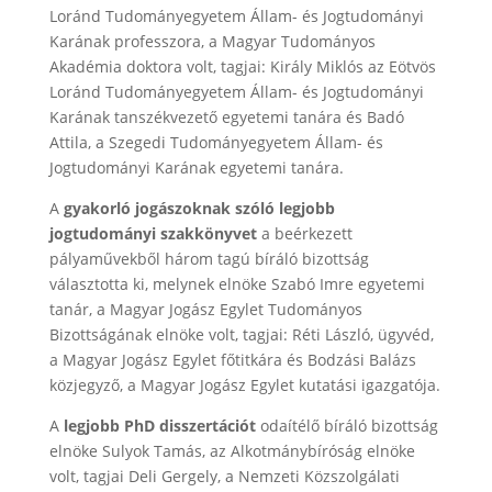
Loránd Tudományegyetem Állam- és Jogtudományi
Karának professzora, a Magyar Tudományos
Akadémia doktora volt, tagjai: Király Miklós az Eötvös
Loránd Tudományegyetem Állam- és Jogtudományi
Karának tanszékvezető egyetemi tanára és Badó
Attila, a Szegedi Tudományegyetem Állam- és
Jogtudományi Karának egyetemi tanára.
A
gyakorló jogászoknak szóló legjobb
jogtudományi szakkönyvet
a beérkezett
pályaművekből három tagú bíráló bizottság
választotta ki, melynek elnöke Szabó Imre egyetemi
tanár, a Magyar Jogász Egylet Tudományos
Bizottságának elnöke volt, tagjai: Réti László, ügyvéd,
a Magyar Jogász Egylet főtitkára és Bodzási Balázs
közjegyző, a Magyar Jogász Egylet kutatási igazgatója.
A
legjobb PhD disszertációt
odaítélő bíráló bizottság
elnöke Sulyok Tamás, az Alkotmánybíróság elnöke
volt, tagjai Deli Gergely, a Nemzeti Közszolgálati