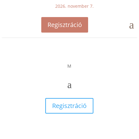
2026. november 7.
a
Regisztráció
M
Regisztráció