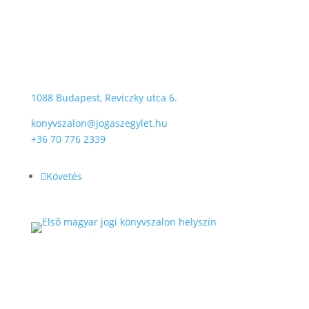
A VI. Magyar Jogi Könyvszalon
helyszíne:
Károlyi-Csekonics Palota
1088 Budapest, Reviczky utca 6.
konyvszalon@jogaszegylet.hu
+36 70 776 2339
Követés